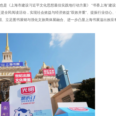
也是《上海市建设习近平文化思想最佳实践地行动方案》 “书香上海”建设
更是全民阅读活动，实现社会效益与经济效益“双效并重”、提振行业信心、
氛围、立足图书展销与强化文旅商体展融合、进一步凸显上海书展溢出效应