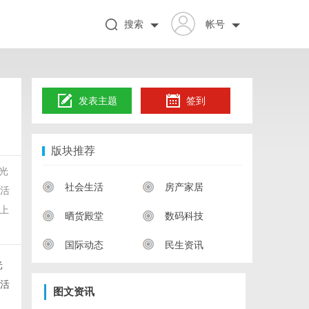
搜索
帐号
发表主题
签到
版块推荐
光
社会生活
房产家居
生活
上
晒货殿堂
数码科技
国际动态
民生资讯
光
生活
图文资讯