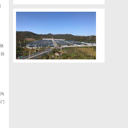
速
块
可自
期沟
部门