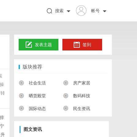
搜索
帐号
发表主题
签到
版块推荐
索
社会生活
房产家居
操
与转
晒货殿堂
数码科技
国际动态
民生资讯
排
宁
图文资讯
提升