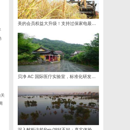
美的会员权益大升级！支持过保家电最高3000元免费维修
平
动
贝净 AC 国际医疗实验室，标准化研发体系全解析
的关
调
深入解析达龄Reju28好不好：真实体验与专业评测全方位揭秘