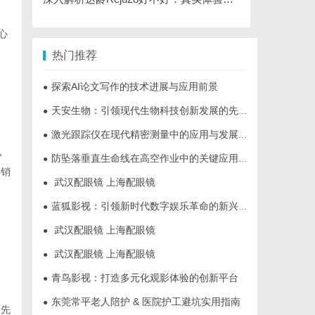
心
，
热门推荐
探索AI论文写作的技术进展与应用前景
●
天安生物：引领现代生物科技创新发展的先锋企业
●
激光跟踪仪在现代精密测量中的应用与发展趋势
●
，
防坠落垂直生命线在高空作业中的关键应用与安全保障
●
年销
武汉配眼镜 上海配眼镜
●
蓝狐影视：引领新时代数字娱乐革命的新兴力量
●
武汉配眼镜 上海配眼镜
●
武汉配眼镜 上海配眼镜
●
青鸟影视：打造多元化观影体验的创新平台
●
东莞常平老人陪护 & 医院护工避坑实用指南
●
，先